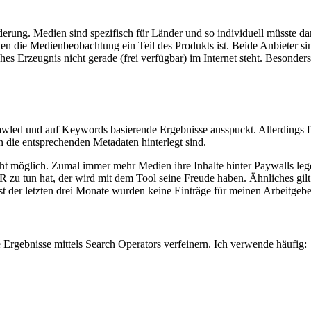
erung. Medien sind spezifisch für Länder und so individuell müsste da
nen die Medienbeobachtung ein Teil des Produkts ist. Beide Anbieter sind
hes Erzeugnis nicht gerade (frei verfügbar) im Internet steht. Besonder
awled und auf Keywords basierende Ergebnisse ausspuckt. Allerdings fun
n die entsprechenden Metadaten hinterlegt sind.
cht möglich. Zumal immer mehr Medien ihre Inhalte hinter Paywalls leg
zu tun hat, der wird mit dem Tool seine Freude haben. Ähnliches gil
Test der letzten drei Monate wurden keine Einträge für meinen Arbeitg
 Ergebnisse mittels Search Operators verfeinern. Ich verwende häufig: