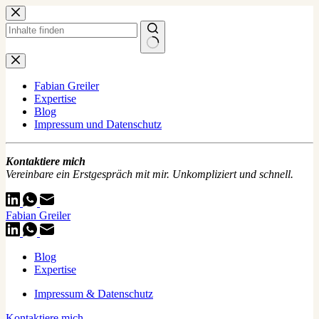
Zum
Inhalt
springen
Keine
Ergebnisse
Fabian Greiler
Expertise
Blog
Impressum und Datenschutz
Kontaktiere mich
Vereinbare ein Erstgespräch mit mir. Unkompliziert und schnell.
Fabian Greiler
Blog
Expertise
Impressum & Datenschutz
Kontaktiere mich