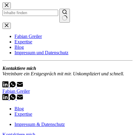
Zum
Inhalt
springen
Keine
Ergebnisse
Fabian Greiler
Expertise
Blog
Impressum und Datenschutz
Kontaktiere mich
Vereinbare ein Erstgespräch mit mir. Unkompliziert und schnell.
Fabian Greiler
Blog
Expertise
Impressum & Datenschutz
Kontaktiere mich