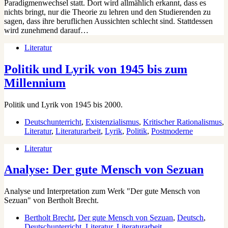
Paradigmenwechsel statt. Dort wird allmählich erkannt, dass es
nichts bringt, nur die Theorie zu lehren und den Studierenden zu
sagen, dass ihre beruflichen Aussichten schlecht sind. Stattdessen
wird zunehmend darauf…
Literatur
Politik und Lyrik von 1945 bis zum
Millennium
Politik und Lyrik von 1945 bis 2000.
Deutschunterricht
,
Existenzialismus
,
Kritischer Rationalismus
,
Literatur
,
Literaturarbeit
,
Lyrik
,
Politik
,
Postmoderne
Literatur
Analyse: Der gute Mensch von Sezuan
Analyse und Interpretation zum Werk "Der gute Mensch von
Sezuan" von Bertholt Brecht.
Bertholt Brecht
,
Der gute Mensch von Sezuan
,
Deutsch
,
Deutschunterricht
,
Literatur
,
Literaturarbeit