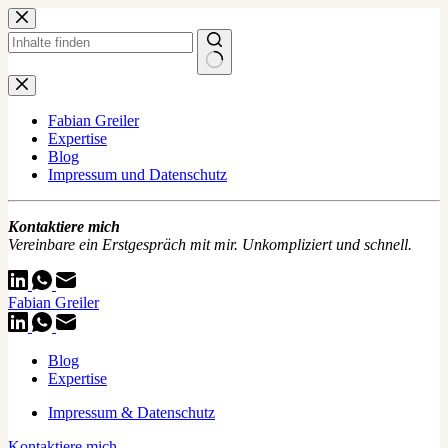
Zum
Inhalt
springen
Keine
Ergebnisse
Fabian Greiler
Expertise
Blog
Impressum und Datenschutz
Kontaktiere mich
Vereinbare ein Erstgespräch mit mir. Unkompliziert und schnell.
Fabian Greiler
Blog
Expertise
Impressum & Datenschutz
Kontaktiere mich