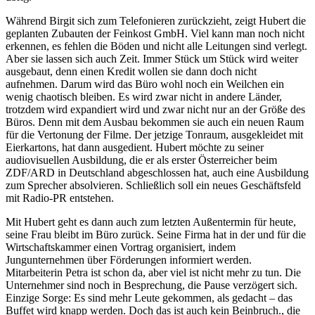
Während Birgit sich zum Telefonieren zurückzieht, zeigt Hubert die
geplanten Zubauten der Feinkost GmbH. Viel kann man noch nicht
erkennen, es fehlen die Böden und nicht alle Leitungen sind verlegt.
Aber sie lassen sich auch Zeit. Immer Stück um Stück wird weiter
ausgebaut, denn einen Kredit wollen sie dann doch nicht
aufnehmen. Darum wird das Büro wohl noch ein Weilchen ein
wenig chaotisch bleiben. Es wird zwar nicht in andere Länder,
trotzdem wird expandiert wird und zwar nicht nur an der Größe des
Büros. Denn mit dem Ausbau bekommen sie auch ein neuen Raum
für die Vertonung der Filme. Der jetzige Tonraum, ausgekleidet mit
Eierkartons, hat dann ausgedient. Hubert möchte zu seiner
audiovisuellen Ausbildung, die er als erster Österreicher beim
ZDF/ARD in Deutschland abgeschlossen hat, auch eine Ausbildung
zum Sprecher absolvieren. Schließlich soll ein neues Geschäftsfeld
mit Radio-PR entstehen.
Mit Hubert geht es dann auch zum letzten Außentermin für heute,
seine Frau bleibt im Büro zurück. Seine Firma hat in der und für die
Wirtschaftskammer einen Vortrag organisiert, indem
Jungunternehmen über Förderungen informiert werden.
Mitarbeiterin Petra ist schon da, aber viel ist nicht mehr zu tun. Die
Unternehmer sind noch in Besprechung, die Pause verzögert sich.
Einzige Sorge: Es sind mehr Leute gekommen, als gedacht – das
Buffet wird knapp werden. Doch das ist auch kein Beinbruch., die