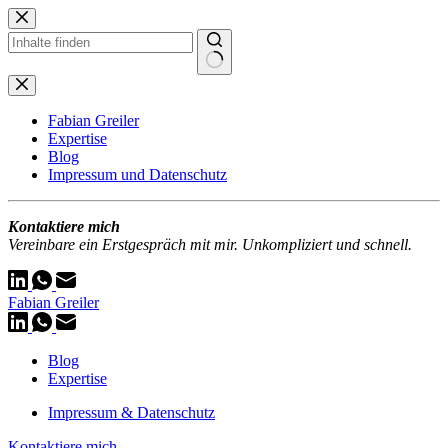
Zum
Inhalt
springen
Keine
Ergebnisse
Fabian Greiler
Expertise
Blog
Impressum und Datenschutz
Kontaktiere mich
Vereinbare ein Erstgespräch mit mir. Unkompliziert und schnell.
Fabian Greiler
Blog
Expertise
Impressum & Datenschutz
Kontaktiere mich