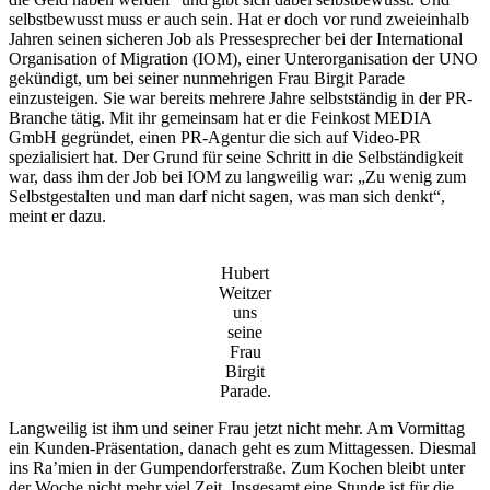
selbstbewusst muss er auch sein. Hat er doch vor rund zweieinhalb
Jahren seinen sicheren Job als Pressesprecher bei der International
Organisation of Migration (IOM), einer Unterorganisation der UNO
gekündigt, um bei seiner nunmehrigen Frau Birgit Parade
einzusteigen. Sie war bereits mehrere Jahre selbstständig in der PR-
Branche tätig. Mit ihr gemeinsam hat er die Feinkost MEDIA
GmbH gegründet, einen PR-Agentur die sich auf Video-PR
spezialisiert hat. Der Grund für seine Schritt in die Selbständigkeit
war, dass ihm der Job bei IOM zu langweilig war: „Zu wenig zum
Selbstgestalten und man darf nicht sagen, was man sich denkt“,
meint er dazu.
Hubert
Weitzer
uns
seine
Frau
Birgit
Parade.
Langweilig ist ihm und seiner Frau jetzt nicht mehr. Am Vormittag
ein Kunden-Präsentation, danach geht es zum Mittagessen. Diesmal
ins Ra’mien in der Gumpendorferstraße. Zum Kochen bleibt unter
der Woche nicht mehr viel Zeit. Insgesamt eine Stunde ist für die