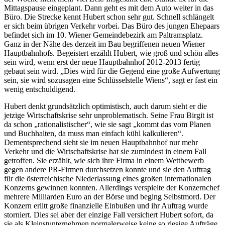
Mittagspause eingeplant. Dann geht es mit dem Auto weiter in das
Büro. Die Strecke kennt Hubert schon sehr gut. Schnell schlängelt
er sich beim übrigen Verkehr vorbei. Das Büro des jungen Ehepaars
befindet sich im 10. Wiener Gemeindebezirk am Paltramsplatz.
Ganz in der Nähe des derzeit im Bau begriffenen neuen Wiener
Hauptbahnhofs. Begeistert erzählt Hubert, wie groß und schön alles
sein wird, wenn erst der neue Hauptbahnhof 2012-2013 fertig
gebaut sein wird. „Dies wird für die Gegend eine große Aufwertung
sein, sie wird sozusagen eine Schlüsselstelle Wiens“, sagt er fast ein
wenig entschuldigend.
Hubert denkt grundsätzlich optimistisch, auch darum sieht er die
jetzige Wirtschaftskrise sehr unproblematisch. Seine Frau Birgit ist
da schon „rationalistischer“, wie sie sagt „kommt das vom Planen
und Buchhalten, da muss man einfach kühl kalkulieren“.
Dementsprechend sieht sie im neuen Hauptbahnhof nur mehr
Verkehr und die Wirtschaftskrise hat sie zumindest in einem Fall
getroffen. Sie erzählt, wie sich ihre Firma in einem Wettbewerb
gegen andere PR-Firmen durchsetzen konnte und sie den Auftrag
für die österreichische Niederlassung eines großen internationalen
Konzerns gewinnen konnten. Allerdings verspielte der Konzernchef
mehrere Milliarden Euro an der Börse und beging Selbstmord. Der
Konzern erlitt große finanzielle Einbußen und ihr Auftrag wurde
storniert. Dies sei aber der einzige Fall versichert Hubert sofort, da
sie als Kleinstunternehmen normalerweise keine so riesige Aufträge