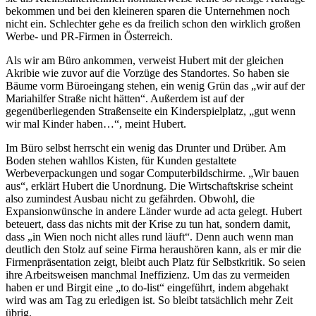
bekommen und bei den kleineren sparen die Unternehmen noch
nicht ein. Schlechter gehe es da freilich schon den wirklich großen
Werbe- und PR-Firmen in Österreich.
Als wir am Büro ankommen, verweist Hubert mit der gleichen
Akribie wie zuvor auf die Vorzüge des Standortes. So haben sie
Bäume vorm Büroeingang stehen, ein wenig Grün das „wir auf der
Mariahilfer Straße nicht hätten“. Außerdem ist auf der
gegenüberliegenden Straßenseite ein Kinderspielplatz, „gut wenn
wir mal Kinder haben…“, meint Hubert.
Im Büro selbst herrscht ein wenig das Drunter und Drüber. Am
Boden stehen wahllos Kisten, für Kunden gestaltete
Werbeverpackungen und sogar Computerbildschirme. „Wir bauen
aus“, erklärt Hubert die Unordnung. Die Wirtschaftskrise scheint
also zumindest Ausbau nicht zu gefährden. Obwohl, die
Expansionwünsche in andere Länder wurde ad acta gelegt. Hubert
beteuert, dass das nichts mit der Krise zu tun hat, sondern damit,
dass „in Wien noch nicht alles rund läuft“. Denn auch wenn man
deutlich den Stolz auf seine Firma heraushören kann, als er mir die
Firmenpräsentation zeigt, bleibt auch Platz für Selbstkritik. So seien
ihre Arbeitsweisen manchmal Ineffizienz. Um das zu vermeiden
haben er und Birgit eine „to do-list“ eingeführt, indem abgehakt
wird was am Tag zu erledigen ist. So bleibt tatsächlich mehr Zeit
übrig.