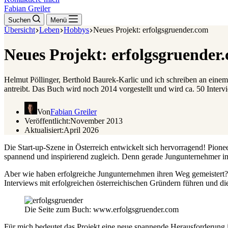
Fabian Greiler
Suchen
Menü
Übersicht
Leben
Hobbys
Neues Projekt: erfolgsgruender.com
Neues Projekt: erfolgsgruender
Helmut Pöllinger, Berthold Baurek-Karlic und ich schreiben an eine
antreibt. Das Buch wird noch 2014 vorgestellt und wird ca. 50 Inter
Von
Fabian Greiler
Veröffentlicht:
November 2013
Aktualisiert:
April 2026
Die Start-up-Szene in Österreich entwickelt sich hervorragend! Pionee
spannend und inspirierend zugleich. Denn gerade Jungunternehmer im I
Aber wie haben erfolgreiche Jungunternehmen ihren Weg gemeistert?
Interviews mit erfolgreichen österreichischen Gründern führen und di
Die Seite zum Buch: www.erfolgsgruender.com
Für mich bedeutet das Projekt eine neue spannende Herausforderung i