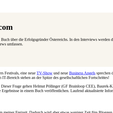
.com
m Buch über die Erfolgsgründer Österreichs. In den Interviews werden
views umfassen.
rs Festivals, eine neue
TV-Show
und neue
Business Angels
sprechen d
T-Bereich stehen an der Spitze des gesellschaftlichen Fortschrittes!
 Dieser Frage gehen Helmut Pöllinger (GF Brainloop CEE), Baurek-Ka
e Ergebnisse in einem Buch veröffentlichen. Laufend aktualisierte Inf
n meiner Freizeit. Dadurch wird aber etwas weniger Zeit fürs Bloggen 