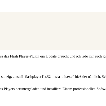
ss das Flash Player-Plugin ein Update braucht und ich lade mir auch glei
stutzig: „install_flashplayer11x
32
_mssa_aih.exe“ hieß der nämlich. Sc
des Players heruntergeladen und installiert. Einem professionellen Soft