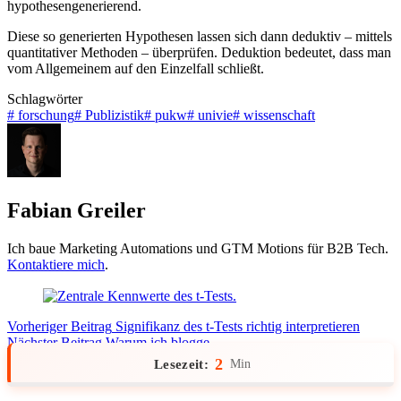
hypothesengenerierend.
Diese so generierten Hypothesen lassen sich dann deduktiv – mittels
quantitativer Methoden – überprüfen. Deduktion bedeutet, dass man
vom Allgemeinem auf den Einzelfall schließt.
Schlagwörter
#
forschung
#
Publizistik
#
pukw
#
univie
#
wissenschaft
Fabian Greiler
Ich baue Marketing Automations und GTM Motions für B2B Tech.
Kontaktiere mich
.
Vorheriger
Beitrag
Signifikanz des t-Tests richtig interpretieren
Nächster
Beitrag
Warum ich blogge
2
Lesezeit:
Min