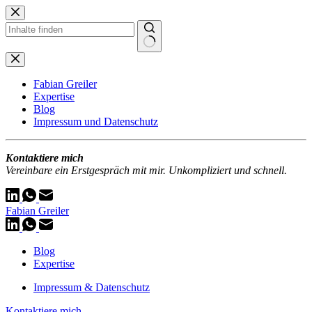
Zum
Inhalt
springen
Keine
Ergebnisse
Fabian Greiler
Expertise
Blog
Impressum und Datenschutz
Kontaktiere mich
Vereinbare ein Erstgespräch mit mir. Unkompliziert und schnell.
Fabian Greiler
Blog
Expertise
Impressum & Datenschutz
Kontaktiere mich