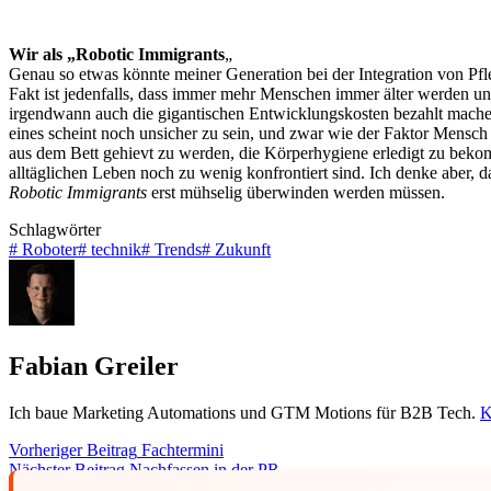
Wir als „Robotic Immigrants
„
Genau so etwas könnte meiner Generation bei der Integration von Pfl
Fakt ist jedenfalls, dass immer mehr Menschen immer älter werden und
irgendwann auch die gigantischen Entwicklungskosten bezahlt machen.
eines scheint noch unsicher zu sein, und zwar wie der Faktor Mensch 
aus dem Bett gehievt zu werden, die Körperhygiene erledigt zu bekomm
alltäglichen Leben noch zu wenig konfrontiert sind. Ich denke aber
Robotic Immigrants
erst mühselig überwinden werden müssen.
Schlagwörter
#
Roboter
#
technik
#
Trends
#
Zukunft
Fabian Greiler
Ich baue Marketing Automations und GTM Motions für B2B Tech.
K
Vorheriger
Beitrag
Fachtermini
Nächster
Beitrag
Nachfassen in der PR