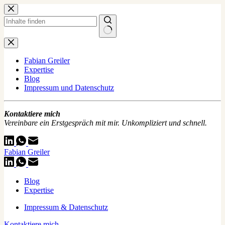
Zum
Inhalt
springen
Keine
Ergebnisse
Fabian Greiler
Expertise
Blog
Impressum und Datenschutz
Kontaktiere mich
Vereinbare ein Erstgespräch mit mir. Unkompliziert und schnell.
Fabian Greiler
Blog
Expertise
Impressum & Datenschutz
Kontaktiere mich