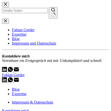
Zum
Inhalt
springen
Keine
Ergebnisse
Fabian Greiler
Expertise
Blog
Impressum und Datenschutz
Kontaktiere mich
Vereinbare ein Erstgespräch mit mir. Unkompliziert und schnell.
Fabian Greiler
Blog
Expertise
Impressum & Datenschutz
Kontaktiere mich