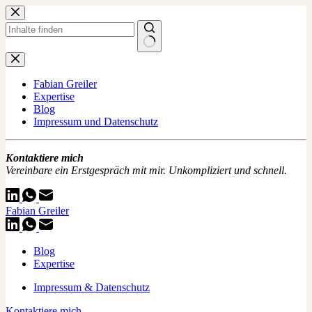
Zum
Inhalt
springen
Keine
Ergebnisse
Fabian Greiler
Expertise
Blog
Impressum und Datenschutz
Kontaktiere mich
Vereinbare ein Erstgespräch mit mir. Unkompliziert und schnell.
Fabian Greiler
Blog
Expertise
Impressum & Datenschutz
Kontaktiere mich