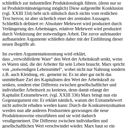
schließlich zur industriellen Produktionslogik führen. (denn nur so
ist Produktivitätssteigerung möglich) Diese aufgestellte Konklusion
(vgl. XXIII 334) hebt sich stilistisch durch nichts vom restlichen
Text hervor, ist aber sicherlich einer der zentralen Aussagen.
Schließlich definiert er: Absoluter Mehrwert wird produziert durch
Verlängerung des Arbeitstages, relativer Mehrwert wird produziert
durch Verkürzung der notwendigen Arbeit. Die zuvor aufeinander
aufbauenden Argumente schließen daher mit der Einführung dieser
neuen Begriffe ab.
Im zweiten Argumentationsstrang wird erklärt,
dass „verwohlfeilerte Ware“ den Wert der Arbeitskraft senkt, wenn
es Waren sind, die der Arbeiter für sein Leben braucht. Marx spricht
von „notwendigen Lebensmittel“, wobei nicht nur Nahrung sondern
z.B. auch Kleidung, etc. gemeint ist. Es ist aber gar nicht das
unmittelbare Ziel des Kapitalisten den Wert der Arbeitskraft zu
senken, sondern eine Differenz zwischen gesellschaftlicher und
individueller Arbeitszeit zu kreieren, denn damit erlangt der
Kapitalist Extramehrwert. (vgl. XXIII 336) Marx bringt nun ein
Gegenargument ein: Er erklärt nämlich, warum der Extramehrwert
nicht aufrecht erhalten werden kann: Durch die Konkurrenzsituation
werden nun alle anderen Produzenten gezwungen die neue
Produktionsweise einzuführen und sie wird dadurch
verallgemeinert. Die Differenz zwischen individuellen und
gesellschaftlichen Wert verschwindet wieder. Marx baut so ein