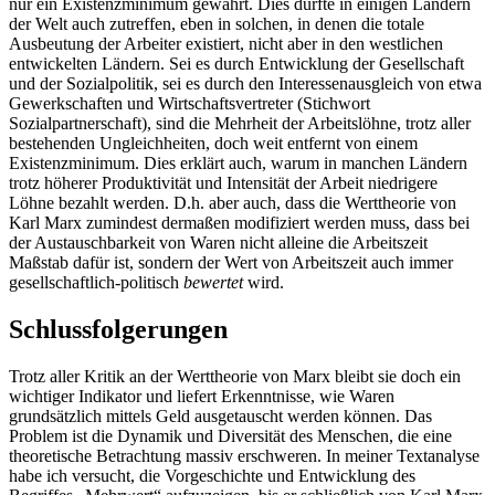
nur ein Existenzminimum gewährt. Dies dürfte in einigen Ländern
der Welt auch zutreffen, eben in solchen, in denen die totale
Ausbeutung der Arbeiter existiert, nicht aber in den westlichen
entwickelten Ländern. Sei es durch Entwicklung der Gesellschaft
und der Sozialpolitik, sei es durch den Interessenausgleich von etwa
Gewerkschaften und Wirtschaftsvertreter (Stichwort
Sozialpartnerschaft), sind die Mehrheit der Arbeitslöhne, trotz aller
bestehenden Ungleichheiten, doch weit entfernt von einem
Existenzminimum. Dies erklärt auch, warum in manchen Ländern
trotz höherer Produktivität und Intensität der Arbeit niedrigere
Löhne bezahlt werden. D.h. aber auch, dass die Werttheorie von
Karl Marx zumindest dermaßen modifiziert werden muss, dass bei
der Austauschbarkeit von Waren nicht alleine die Arbeitszeit
Maßstab dafür ist, sondern der Wert von Arbeitszeit auch immer
gesellschaftlich-politisch
bewertet
wird.
Schlussfolgerungen
Trotz aller Kritik an der Werttheorie von Marx bleibt sie doch ein
wichtiger Indikator und liefert Erkenntnisse, wie Waren
grundsätzlich mittels Geld ausgetauscht werden können. Das
Problem ist die Dynamik und Diversität des Menschen, die eine
theoretische Betrachtung massiv erschweren. In meiner Textanalyse
habe ich versucht, die Vorgeschichte und Entwicklung des