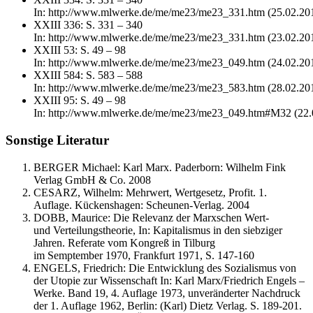
In: http://www.mlwerke.de/me/me23/me23_331.htm (25.02.20
XXIII 336: S. 331 – 340
In: http://www.mlwerke.de/me/me23/me23_331.htm (23.02.20
XXIII 53: S. 49 – 98
In: http://www.mlwerke.de/me/me23/me23_049.htm (24.02.20
XXIII 584: S. 583 – 588
In: http://www.mlwerke.de/me/me23/me23_583.htm (28.02.20
XXIII 95: S. 49 – 98
In: http://www.mlwerke.de/me/me23/me23_049.htm#M32 (22
Sonstige Literatur
BERGER Michael: Karl Marx. Paderborn: Wilhelm Fink
Verlag GmbH & Co. 2008
CESARZ, Wilhelm: Mehrwert, Wertgesetz, Profit. 1.
Auflage. Kückenshagen: Scheunen-Verlag. 2004
DOBB, Maurice: Die Relevanz der Marxschen Wert-
und Verteilungstheorie, In: Kapitalismus in den siebziger
Jahren. Referate vom Kongreß in Tilburg
im Semptember 1970, Frankfurt 1971, S. 147-160
ENGELS, Friedrich: Die Entwicklung des Sozialismus von
der Utopie zur Wissenschaft In: Karl Marx/Friedrich Engels –
Werke. Band 19, 4. Auflage 1973, unveränderter Nachdruck
der 1. Auflage 1962, Berlin: (Karl) Dietz Verlag. S. 189-201.