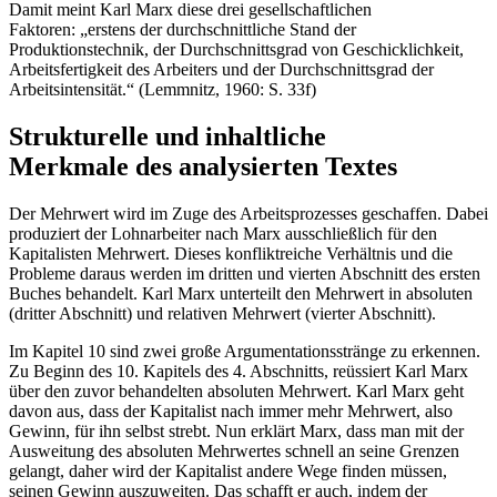
Damit meint Karl Marx diese drei gesellschaftlichen
Faktoren: „erstens der durchschnittliche Stand der
Produktionstechnik, der Durchschnittsgrad von Geschicklichkeit,
Arbeitsfertigkeit des Arbeiters und der Durchschnittsgrad der
Arbeitsintensität.“ (Lemmnitz, 1960: S. 33f)
Strukturelle und inhaltliche
Merkmale des analysierten Textes
Der Mehrwert wird im Zuge des Arbeitsprozesses geschaffen. Dabei
produziert der Lohnarbeiter nach Marx ausschließlich für den
Kapitalisten Mehrwert. Dieses konfliktreiche Verhältnis und die
Probleme daraus werden im dritten und vierten Abschnitt des ersten
Buches behandelt. Karl Marx unterteilt den Mehrwert in absoluten
(dritter Abschnitt) und relativen Mehrwert (vierter Abschnitt).
Im Kapitel 10 sind zwei große Argumentationsstränge zu erkennen.
Zu Beginn des 10. Kapitels des 4. Abschnitts, reüssiert Karl Marx
über den zuvor behandelten absoluten Mehrwert. Karl Marx geht
davon aus, dass der Kapitalist nach immer mehr Mehrwert, also
Gewinn, für ihn selbst strebt. Nun erklärt Marx, dass man mit der
Ausweitung des absoluten Mehrwertes schnell an seine Grenzen
gelangt, daher wird der Kapitalist andere Wege finden müssen,
seinen Gewinn auszuweiten. Das schafft er auch, indem der