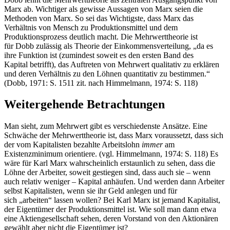
Marx ab. Wichtiger als gewisse Aussagen von Marx seien die
Methoden von Marx. So sei das Wichtigste, dass Marx das
Verhältnis von Mensch zu Produktionsmittel und dem
Produktionsprozess deutlich macht. Die Mehrwerttheorie ist
für Dobb zulässig als Theorie der Einkommensverteilung, „da es
ihre Funktion ist (zumindest soweit es den ersten Band des
Kapital betrifft), das Auftreten von Mehrwert qualitativ zu erklären
und deren Verhältnis zu den Löhnen quantitativ zu bestimmen.“
(Dobb, 1971: S. 1511 zit. nach Himmelmann, 1974: S. 118)
Weitergehende Betrachtungen
Man sieht, zum Mehrwert gibt es verschiedenste Ansätze. Eine
Schwäche der Mehrwerttheorie ist, dass Marx voraussetzt, dass sich
der vom Kapitalisten bezahlte Arbeitslohn
immer
am
Existenzminimum orientiere. (vgl. Himmelmann, 1974: S. 118) Es
wäre für Karl Marx wahrscheinlich erstaunlich zu sehen, dass die
Löhne der Arbeiter, soweit gestiegen sind, dass auch sie – wenn
auch relativ weniger – Kapital anhäufen. Und werden dann Arbeiter
selbst Kapitalisten, wenn sie ihr Geld anlegen und für
sich „arbeiten“ lassen wollen? Bei Karl Marx ist jemand Kapitalist,
der Eigentümer der Produktionsmittel ist. Wie soll man dann etwa
eine Aktiengesellschaft sehen, deren Vorstand von den Aktionären
gewählt aber nicht die Eigentümer ist?