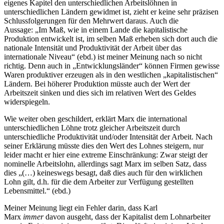
eigenes Kapitel den unterschiedlichen Arbeitslöhnen in
unterschiedlichen Ländern gewidmet ist, zieht er keine sehr präzisen
Schlussfolgerungen für den Mehrwert daraus. Auch die
Aussage: „Im Maß, wie in einem Lande die kapitalistische
Produktion entwickelt ist, im selben Maß erheben sich dort auch die
nationale Intensität und Produktivität der Arbeit über das
internationale Niveau“ (ebd.) ist meiner Meinung nach so nicht
richtig. Denn auch in „Entwicklungsländer“ können Firmen gewisse
Waren produktiver erzeugen als in den westlichen „kapitalistischen“
Ländern. Bei höherer Produktion müsste auch der Wert der
Arbeitszeit sinken und dies sich im relativen Wert des Geldes
widerspiegeln.
Wie weiter oben geschildert, erklärt Marx die international
unterschiedlichen Löhne trotz gleicher Arbeitszeit durch
unterschiedliche Produktivität und/oder Intensität der Arbeit. Nach
seiner Erklärung müsste dies den Wert des Lohnes steigern, nur
leider macht er hier eine extreme Einschränkung: Zwar steigt der
nominelle Arbeitslohn, allerdings sagt Marx im selben Satz, dass
dies „(…) keineswegs besagt, daß dies auch für den wirklichen
Lohn gilt, d.h. für die dem Arbeiter zur Verfügung gestellten
Lebensmittel.“ (ebd.)
Meiner Meinung liegt ein Fehler darin, dass Karl
Marx
immer
davon ausgeht, dass der Kapitalist dem Lohnarbeiter