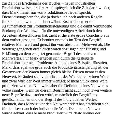
zur Zeit des Erscheinens des Buches – neuen industriellen
Produktionsweisen erklärt. Auch spiegelt sich die Zeit darin wieder,
dass Marx immer nur von Produktionsbetrieben spricht.
Dienstleistungsbetriebe, die ja doch auch nach anderen Regeln
funktionieren, werden nicht erwähnt. Erst nachdem er die
Argumentation zur Produktionssteigerung und die damit verbundene
Senkung der Arbeitszeit für die notwendigen Arbeit durch den
Arbeitern abgeschlossen hat, zieht er die erste große Conclusio aus
dem vorher gesagten: Er benützt erstmals im Text den Begriff
relativer Mehrwert und grenzt ihn vom absoluten Mehrwert ab. Die
vorausgegangenen drei Seiten waren sozusagen der Einstieg und
Erklärung zu dem erst jetzt genannten Begriff des relativen
Mehrwertes. Für Marx ergeben sich durch die gesteigerte
Produktion aber neue Probleme. Anhand eines Beispiels illustriert
Marx, dass egal wie groß auch die Produktivitätssteigerung ist, der
Gesamtwert der Waren immer gleich bleibt. Diesen nennt er den
Neuwert. Es ändert sich vielmehr nur der Wert der einzelnen Ware
und zwar wird der Wert immer weniger, je mehr Stück einer Ware
produziert werden. Nun wäre aber die Definition eines Neuwertes
völlig sinnlos, wenn zu diesem Begriff nicht auch noch zwei weitere
neue Begriffe dazu stoßen würden: nämlich der Begriff des
gesellschaftlichen und der Begriff des individuellen Wertes.
Dadurch, dass Marx zuvor den Neuwert erklärt hat, erschließt sich
für den Leser auch der individuelle Wert. Denn beim Neuwert
wurde geklärt, dass je mehr produziert wird, desto kleiner der