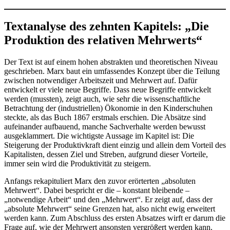
Textanalyse des zehnten Kapitels: „Die
Produktion des relativen Mehrwerts“
Der Text ist auf einem hohen abstrakten und theoretischen Niveau
geschrieben. Marx baut ein umfassendes Konzept über die Teilung
zwischen notwendiger Arbeitszeit und Mehrwert auf. Dafür
entwickelt er viele neue Begriffe. Dass neue Begriffe entwickelt
werden (mussten), zeigt auch, wie sehr die wissenschaftliche
Betrachtung der (industriellen) Ökonomie in den Kinderschuhen
steckte, als das Buch 1867 erstmals erschien. Die Absätze sind
aufeinander aufbauend, manche Sachverhalte werden bewusst
ausgeklammert. Die wichtigste Aussage im Kapitel ist: Die
Steigerung der Produktivkraft dient einzig und allein dem Vorteil des
Kapitalisten, dessen Ziel und Streben, aufgrund dieser Vorteile,
immer sein wird die Produktivität zu steigern.
Anfangs rekapituliert Marx den zuvor erörterten „absoluten
Mehrwert“. Dabei bespricht er die – konstant bleibende –
„notwendige Arbeit“ und den „Mehrwert“. Er zeigt auf, dass der
„absolute Mehrwert“ seine Grenzen hat, also nicht ewig erweitert
werden kann. Zum Abschluss des ersten Absatzes wirft er darum die
Frage auf, wie der Mehrwert ansonsten vergrößert werden kann.