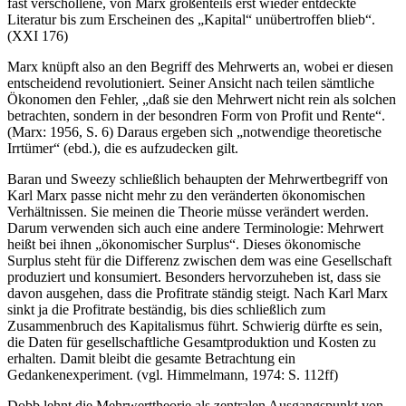
fast verschollene, von Marx großenteils erst wieder entdeckte
Literatur bis zum Erscheinen des „Kapital“ unübertroffen blieb“.
(XXI 176)
Marx knüpft also an den Begriff des Mehrwerts an, wobei er diesen
entscheidend revolutioniert. Seiner Ansicht nach teilen sämtliche
Ökonomen den Fehler, „daß sie den Mehrwert nicht rein als solchen
betrachten, sondern in der besondren Form von Profit und Rente“.
(Marx: 1956, S. 6) Daraus ergeben sich „notwendige theoretische
Irrtümer“ (ebd.), die es aufzudecken gilt.
Baran und Sweezy schließlich behaupten der Mehrwertbegriff von
Karl Marx passe nicht mehr zu den veränderten ökonomischen
Verhältnissen. Sie meinen die Theorie müsse verändert werden.
Darum verwenden sich auch eine andere Terminologie: Mehrwert
heißt bei ihnen „ökonomischer Surplus“. Dieses ökonomische
Surplus steht für die Differenz zwischen dem was eine Gesellschaft
produziert und konsumiert. Besonders hervorzuheben ist, dass sie
davon ausgehen, dass die Profitrate ständig steigt. Nach Karl Marx
sinkt ja die Profitrate beständig, bis dies schließlich zum
Zusammenbruch des Kapitalismus führt. Schwierig dürfte es sein,
die Daten für gesellschaftliche Gesamtproduktion und Kosten zu
erhalten. Damit bleibt die gesamte Betrachtung ein
Gedankenexperiment. (vgl. Himmelmann, 1974: S. 112ff)
Dobb lehnt die Mehrwerttheorie als zentralen Ausgangspunkt von