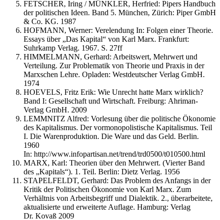
FETSCHER, Iring / MÜNKLER, Herfried: Pipers Handbuch
der politischen Ideen. Band 5. München, Zürich: Piper GmbH
& Co. KG. 1987
HOFMANN, Werner: Verelendung In: Folgen einer Theorie.
Essays über „Das Kapital“ von Karl Marx. Frankfurt:
Suhrkamp Verlag. 1967. S. 27ff
HIMMELMANN, Gerhard: Arbeitswert, Mehrwert und
Verteilung. Zur Problematik von Theorie und Praxis in der
Marxschen Lehre. Opladen: Westdeutscher Verlag GmbH.
1974
HOEVELS, Fritz Erik: Wie Unrecht hatte Marx wirklich?
Band I: Gesellschaft und Wirtschaft. Freiburg: Ahriman-
Verlag GmbH. 2009
LEMMNITZ Alfred: Vorlesung über die politische Ökonomie
des Kapitalismus. Der vormonopolistische Kapitalismus. Teil
I. Die Warenproduktion. Die Ware und das Geld. Berlin.
1960
In: http://www.infopartisan.net/trend/trd0500/t010500.html
MARX, Karl: Theorien über den Mehrwert. (Vierter Band
des „Kapitals“). 1. Teil. Berlin: Dietz Verlag. 1956
STAPELFELDT, Gerhard: Das Problem des Anfangs in der
Kritik der Politischen Ökonomie von Karl Marx. Zum
Verhältnis von Arbeitsbegriff und Dialektik. 2., überarbeitete,
aktualisierte und erweiterte Auflage. Hamburg: Verlag
Dr. Kovaß 2009