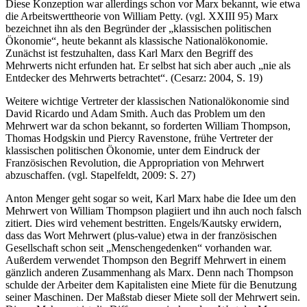
Diese Konzeption war allerdings schon vor Marx bekannt, wie etwa
die Arbeitswerttheorie von William Petty. (vgl. XXIII 95) Marx
bezeichnet ihn als den Begründer der „klassischen politischen
Ökonomie“, heute bekannt als klassische Nationalökonomie.
Zunächst ist festzuhalten, dass Karl Marx den Begriff des
Mehrwerts nicht erfunden hat. Er selbst hat sich aber auch „nie als
Entdecker des Mehrwerts betrachtet“. (Cesarz: 2004, S. 19)
Weitere wichtige Vertreter der klassischen Nationalökonomie sind
David Ricardo und Adam Smith. Auch das Problem um den
Mehrwert war da schon bekannt, so forderten William Thompson,
Thomas Hodgskin und Piercy Ravenstone, frühe Vertreter der
klassischen politischen Ökonomie, unter dem Eindruck der
Französischen Revolution, die Appropriation von Mehrwert
abzuschaffen. (vgl. Stapelfeldt, 2009: S. 27)
Anton Menger geht sogar so weit, Karl Marx habe die Idee um den
Mehrwert von William Thompson plagiiert und ihn auch noch falsch
zitiert. Dies wird vehement bestritten. Engels/Kautsky erwidern,
dass das Wort Mehrwert (plus-value) etwa in der französischen
Gesellschaft schon seit „Menschengedenken“ vorhanden war.
Außerdem verwendet Thompson den Begriff Mehrwert in einem
gänzlich anderen Zusammenhang als Marx. Denn nach Thompson
schulde der Arbeiter dem Kapitalisten eine Miete für die Benutzung
seiner Maschinen. Der Maßstab dieser Miete soll der Mehrwert sein.