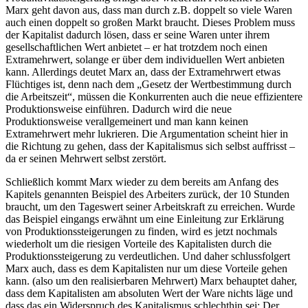
Marx geht davon aus, dass man durch z.B. doppelt so viele Waren
auch einen doppelt so großen Markt braucht. Dieses Problem muss
der Kapitalist dadurch lösen, dass er seine Waren unter ihrem
gesellschaftlichen Wert anbietet – er hat trotzdem noch einen
Extramehrwert, solange er über dem individuellen Wert anbieten
kann. Allerdings deutet Marx an, dass der Extramehrwert etwas
Flüchtiges ist, denn nach dem „Gesetz der Wertbestimmung durch
die Arbeitszeit“, müssen die Konkurrenten auch die neue effizientere
Produktionsweise einführen. Dadurch wird die neue
Produktionsweise verallgemeinert und man kann keinen
Extramehrwert mehr lukrieren. Die Argumentation scheint hier in
die Richtung zu gehen, dass der Kapitalismus sich selbst auffrisst –
da er seinen Mehrwert selbst zerstört.
Schließlich kommt Marx wieder zu dem bereits am Anfang des
Kapitels genannten Beispiel des Arbeiters zurück, der 10 Stunden
braucht, um den Tageswert seiner Arbeitskraft zu erreichen. Wurde
das Beispiel eingangs erwähnt um eine Einleitung zur Erklärung
von Produktionssteigerungen zu finden, wird es jetzt nochmals
wiederholt um die riesigen Vorteile des Kapitalisten durch die
Produktionssteigerung zu verdeutlichen. Und daher schlussfolgert
Marx auch, dass es dem Kapitalisten nur um diese Vorteile gehen
kann. (also um den realisierbaren Mehrwert) Marx behauptet daher,
dass dem Kapitalisten am absoluten Wert der Ware nichts läge und
dass das ein Widerspruch des Kapitalismus schlechthin sei: Der