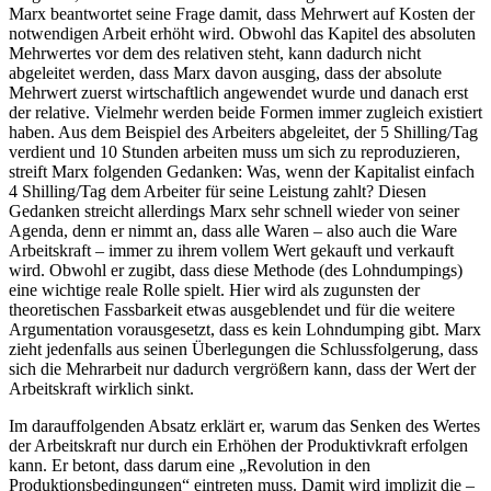
Marx beantwortet seine Frage damit, dass Mehrwert auf Kosten der
notwendigen Arbeit erhöht wird. Obwohl das Kapitel des absoluten
Mehrwertes vor dem des relativen steht, kann dadurch nicht
abgeleitet werden, dass Marx davon ausging, dass der absolute
Mehrwert zuerst wirtschaftlich angewendet wurde und danach erst
der relative. Vielmehr werden beide Formen immer zugleich existiert
haben. Aus dem Beispiel des Arbeiters abgeleitet, der 5 Shilling/Tag
verdient und 10 Stunden arbeiten muss um sich zu reproduzieren,
streift Marx folgenden Gedanken: Was, wenn der Kapitalist einfach
4 Shilling/Tag dem Arbeiter für seine Leistung zahlt? Diesen
Gedanken streicht allerdings Marx sehr schnell wieder von seiner
Agenda, denn er nimmt an, dass alle Waren – also auch die Ware
Arbeitskraft – immer zu ihrem vollem Wert gekauft und verkauft
wird. Obwohl er zugibt, dass diese Methode (des Lohndumpings)
eine wichtige reale Rolle spielt. Hier wird als zugunsten der
theoretischen Fassbarkeit etwas ausgeblendet und für die weitere
Argumentation vorausgesetzt, dass es kein Lohndumping gibt. Marx
zieht jedenfalls aus seinen Überlegungen die Schlussfolgerung, dass
sich die Mehrarbeit nur dadurch vergrößern kann, dass der Wert der
Arbeitskraft wirklich sinkt.
Im darauffolgenden Absatz erklärt er, warum das Senken des Wertes
der Arbeitskraft nur durch ein Erhöhen der Produktivkraft erfolgen
kann. Er betont, dass darum eine „Revolution in den
Produktionsbedingungen“ eintreten muss. Damit wird implizit die –