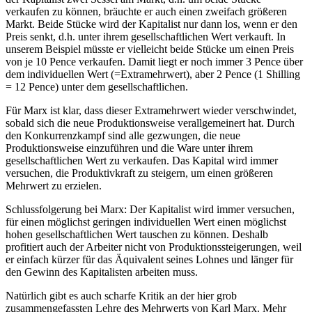
verkaufen zu können, bräuchte er auch einen zweifach größeren
Markt. Beide Stücke wird der Kapitalist nur dann los, wenn er den
Preis senkt, d.h. unter ihrem gesellschaftlichen Wert verkauft. In
unserem Beispiel müsste er vielleicht beide Stücke um einen Preis
von je 10 Pence verkaufen. Damit liegt er noch immer 3 Pence über
dem individuellen Wert (=Extramehrwert), aber 2 Pence (1 Shilling
= 12 Pence) unter dem gesellschaftlichen.
Für Marx ist klar, dass dieser Extramehrwert wieder verschwindet,
sobald sich die neue Produktionsweise verallgemeinert hat. Durch
den Konkurrenzkampf sind alle gezwungen, die neue
Produktionsweise einzuführen und die Ware unter ihrem
gesellschaftlichen Wert zu verkaufen. Das Kapital wird immer
versuchen, die Produktivkraft zu steigern, um einen größeren
Mehrwert zu erzielen.
Schlussfolgerung bei Marx: Der Kapitalist wird immer versuchen,
für einen möglichst geringen individuellen Wert einen möglichst
hohen gesellschaftlichen Wert tauschen zu können. Deshalb
profitiert auch der Arbeiter nicht von Produktionssteigerungen, weil
er einfach kürzer für das Äquivalent seines Lohnes und länger für
den Gewinn des Kapitalisten arbeiten muss.
Natürlich gibt es auch scharfe Kritik an der hier grob
zusammengefassten Lehre des Mehrwerts von Karl Marx. Mehr