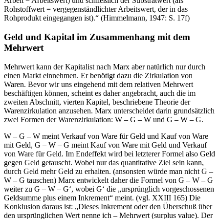
Arbeit = Arbeitswert) und schließlich der Substratwert (als
Rohstoffwert = vergegenständlichter Arbeitswert, der in das
Rohprodukt eingegangen ist).“ (Himmelmann, 1947: S. 17f)
Geld und Kapital im Zusammenhang mit dem
Mehrwert
Mehrwert kann der Kapitalist nach Marx aber natürlich nur durch
einen Markt einnehmen. Er benötigt dazu die Zirkulation von
Waren. Bevor wir uns eingehend mit dem relativen Mehrwert
beschäftigen können, scheint es daher angebracht, auch die im
zweiten Abschnitt, vierten Kapitel, beschriebene Theorie der
Warenzirkulation anzusehen. Marx unterscheidet darin grundsätzlich
zwei Formen der Warenzirkulation: W – G – W und G – W – G.
W – G – W meint Verkauf von Ware für Geld und Kauf von Ware
mit Geld, G – W – G meint Kauf von Ware mit Geld und Verkauf
von Ware für Geld. Im Endeffekt wird bei letzterer Formel also Geld
gegen Geld getauscht. Wobei nur das quantitative Ziel sein kann,
durch Geld mehr Geld zu erhalten. (ansonsten würde man nicht G –
W – G tauschen) Marx entwickelt daher die Formel von G – W – G
weiter zu G – W – G‘, wobei G‘ die „ursprünglich vorgeschossenen
Geldsumme plus einem Inkrement“ meint. (vgl. XXIII 165) Die
Konklusion daraus ist: „Dieses Inkrement oder den Überschuß über
den ursprünglichen Wert nenne ich – Mehrwert (surplus value). Der