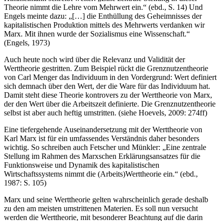
Theorie nimmt die Lehre vom Mehrwert ein.“ (ebd., S. 14) Und
Engels meinte dazu: „[…] die Enthüllung des Geheimnisses der
kapitalistischen Produktion mittels des Mehrwerts verdanken wir
Marx. Mit ihnen wurde der Sozialismus eine Wissenschaft.“
(Engels, 1973)
Auch heute noch wird über die Relevanz und Validität der
Werttheorie gestritten. Zum Beispiel rückt die Grenznutzentheorie
von Carl Menger das Individuum in den Vordergrund: Wert definiert
sich demnach über den Wert, der die Ware für das Individuum hat.
Damit steht diese Theorie kontrovers zu der Werttheorie von Marx,
der den Wert über die Arbeitszeit definierte. Die Grenznutzentheorie
selbst ist aber auch heftig umstritten. (siehe Hoevels, 2009: 274ff)
Eine tiefergehende Auseinandersetzung mit der Werttheorie von
Karl Marx ist für ein umfassendes Verständnis daher besonders
wichtig. So schreiben auch Fetscher und Münkler: „Eine zentrale
Stellung im Rahmen des Marxschen Erklärungsansatzes für die
Funktionsweise und Dynamik des kapitalistischen
Wirtschaftssystems nimmt die (Arbeits)Werttheorie ein.“ (ebd.,
1987: S. 105)
Marx und seine Werttheorie gelten wahrscheinlich gerade deshalb
zu den am meisten umstrittenen Materien. Es soll nun versucht
werden die Werttheorie, mit besonderer Beachtung auf die darin