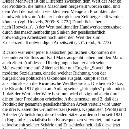
Dieser Mehrwert ist die Differenz zwischen dem Wert der Menge
der Produkte, die mittels Maschinen hergestellt worden sind, und
dem Wert der natürlich viel kleineren Menge an Produkten, die
handwerklich vom Arbeiter in der gleichen Zeit hergestellt werden
können. (vgl. Hoevels, 2009: S. 272f) Damit fiele aber
nach Hoevels „(…) der Wert traditioneller Handwerkserzeugnisse
durch das maschinenbedingte Sinken der gesellschaftlich
notwendigen Arbeitszeit noch unter den Wert der zum
Existenzerhalt notwendigen Arbeitszeit (…)“. (ebd., S. 273)
Ricardo war einer jener klassischen politischen Ökonomen die
besonderen Einfluss auf Karl Marx ausgeübt haben und den Marx
auch zitiert. Auf dessen Überlegungen baut er auch seine
Mehrwerttheorie auf. Zitiert sei hier nur Engels: „Soweit der
moderne Sozialismus, einerlei welcher Richtung, von der
bürgerlichen politischen Ökonomie ausgeht, knüpft er fast
ausnahmslos an die Ricardosche Werttheorie an. Die beiden Sätze,
die Ricardo 1817 gleich am Anfang seiner „Principles“ proklamiert:
1. daß der Wert jeder Ware bestimmt wird einzig und allein durch
die zu ihrer Produktion erheischte Arbeitsmenge, und 2. daß das
Produkt der gesamten gesellschaftlichen Arbeit verteilt wird unter
die drei Klassen der Grundbesitzer (Rente), Kapitalisten (Profit) und
Arbeiter (Arbeitslohn), diese beiden Sätze wurden schon seit 1821
in England zu sozialistischen Konsequenzen verwertet, und zwar
teilweise mit solcher Schärfe und Entschiedenheit, daß diese jetzt