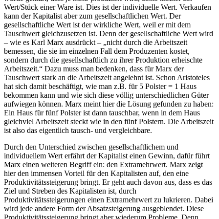
Wert/Stück einer Ware ist. Dies ist der individuelle Wert. Verkaufen
kann der Kapitalist aber zum gesellschaftlichen Wert. Der
gesellschaftliche Wert ist der wirkliche Wert, weil er mit dem
Tauschwert gleichzusetzen ist. Denn der gesellschaftliche Wert wird
– wie es Karl Marx ausdrückt – „nicht durch die Arbeitszeit
bemessen, die sie im einzelnen Fall dem Produzenten kostet,
sondern durch die gesellschaftlich zu ihrer Produktion erheischte
Arbeitszeit.“ Dazu muss man bedenken, dass für Marx der
Tauschwert stark an die Arbeitszeit angelehnt ist. Schon Aristoteles
hat sich damit beschäftigt, wie man z.B. für 5 Polster = 1 Haus
bekommen kann und wie sich diese völlig unterschiedlichen Güter
aufwiegen können. Marx meint hier die Lösung gefunden zu haben:
Ein Haus für fünf Polster ist dann tauschbar, wenn in dem Haus
gleichviel Arbeitszeit steckt wie in den fünf Polstern. Die Arbeitszeit
ist also das eigentlich tausch- und vergleichbare.
Durch den Unterschied zwischen gesellschaftlichem und
individuellem Wert erfährt der Kapitalist einen Gewinn, dafür führt
Marx einen weiteren Begriff ein: den Extramehrwert. Marx zeigt
hier den immensen Vorteil für den Kapitalisten auf, den eine
Produktivitätssteigerung bringt. Er geht auch davon aus, dass es das
Ziel und Streben des Kapitalisten ist, durch
Produktivitätssteigerungen einen Extramehrwert zu lukrieren. Dabei
wird jede andere Form der Absatzsteigerung ausgeblendet. Diese
Produktivitätssteigerung bringt aber wiederum Probleme. Denn