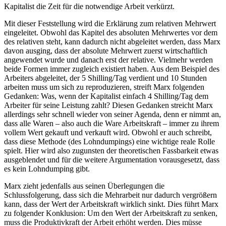
Kapitalist die Zeit für die notwendige Arbeit verkürzt.
Mit dieser Feststellung wird die Erklärung zum relativen Mehrwert
eingeleitet. Obwohl das Kapitel des absoluten Mehrwertes vor dem
des relativen steht, kann dadurch nicht abgeleitet werden, dass Marx
davon ausging, dass der absolute Mehrwert zuerst wirtschaftlich
angewendet wurde und danach erst der relative. Vielmehr werden
beide Formen immer zugleich existiert haben. Aus dem Beispiel des
Arbeiters abgeleitet, der 5 Shilling/Tag verdient und 10 Stunden
arbeiten muss um sich zu reproduzieren, streift Marx folgenden
Gedanken: Was, wenn der Kapitalist einfach 4 Shilling/Tag dem
Arbeiter für seine Leistung zahlt? Diesen Gedanken streicht Marx
allerdings sehr schnell wieder von seiner Agenda, denn er nimmt an,
dass alle Waren – also auch die Ware Arbeitskraft – immer zu ihrem
vollem Wert gekauft und verkauft wird. Obwohl er auch schreibt,
dass diese Methode (des Lohndumpings) eine wichtige reale Rolle
spielt. Hier wird also zugunsten der theoretischen Fassbarkeit etwas
ausgeblendet und für die weitere Argumentation vorausgesetzt, dass
es kein Lohndumping gibt.
Marx zieht jedenfalls aus seinen Überlegungen die
Schlussfolgerung, dass sich die Mehrarbeit nur dadurch vergrößern
kann, dass der Wert der Arbeitskraft wirklich sinkt. Dies führt Marx
zu folgender Konklusion: Um den Wert der Arbeitskraft zu senken,
muss die Produktivkraft der Arbeit erhöht werden. Dies müsse