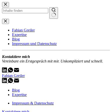
Zum
Inhalt
springen
Keine
Ergebnisse
Fabian Greiler
Expertise
Blog
Impressum und Datenschutz
Kontaktiere mich
Vereinbare ein Erstgespräch mit mir. Unkompliziert und schnell.
Fabian Greiler
Blog
Expertise
Impressum & Datenschutz
Kontaktiere mich