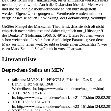
Begriffes „Mehrwert“ aufzuzeigen, bis er schließlich von Karl Marx
neu interpretiert wurde. Auch die Diskussion über den Mehrwert
und überhaupt die Arbeitswerttheorie sollten kurz dargestellt
werden. Eigene Überlegungen zur Werttheorie wurden mit einer
vergleichsweise neuen Entwicklung, der Globalisierung, verknüpft.
Größter Mangel der Marxschen Theorie ist, dass sie sich oft nicht
empirisch nachprüfen lässt und daher eigentlich nur „Hilfsbegriff
des Denkens“ (Hofmann, 1968: S. 49) ist. Dieses Problem wurde
schon weiter oben beschrieben. Auch einige Parameter, von denen
Marx ausging, fallen weg: So gibt es heute einen „Sozialstaat“, wie
es zu Marx Zeit und Schaffen nicht vorstellbar war.
Literaturliste
Besprochene Stellen aus MEW
(alle aus: MARX, Karl/ENGELS, Friedrich: Das Kapital.
Berlin: Dietz Verlag. 1968
Werkeübersicht: http://www.mlwerke.de/me/me_mew.htm)
XXI 176: S. 175-187
In: http://www.mlwerke.de/me/me21/me21_175.htm (28.02.20
XXIII 165: S. 161 – 191.
In: http://www.mlwerke.de/me/me23/me23_161.htm (24.02.20
XXIII 334: S. 331 – 340