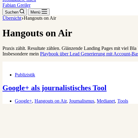
Fabian Greiler
Suchen
Menü
Übersicht
Hangouts on Air
Hangouts on Air
Praxis zählt. Resultate zählen. Glänzende Landing Pages mit viel Bla 
Insbesondere mein
Playbook über Lead Generierung mit Account-Ba
Publizistik
Google+ als journalistisches Tool
Google+
,
Hangouts on Air
,
Journalismus
,
Medianet
,
Tools