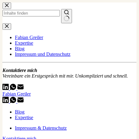
Zum
Inhalt
springen
Keine
Ergebnisse
Fabian Greiler
Expertise
Blog
Impressum und Datenschutz
Kontaktiere mich
Vereinbare ein Erstgespräch mit mir. Unkompliziert und schnell.
Fabian Greiler
Blog
Expertise
Impressum & Datenschutz
Kontaktiere mich