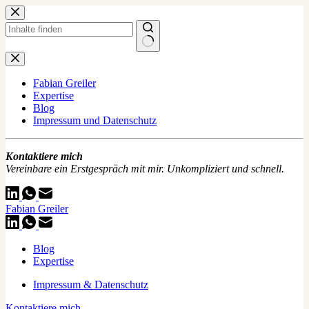
Zum
Inhalt
springen
Keine
Ergebnisse
Fabian Greiler
Expertise
Blog
Impressum und Datenschutz
Kontaktiere mich
Vereinbare ein Erstgespräch mit mir. Unkompliziert und schnell.
Fabian Greiler
Blog
Expertise
Impressum & Datenschutz
Kontaktiere mich