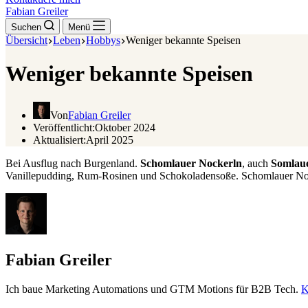
Fabian Greiler
Suchen
Menü
Übersicht
Leben
Hobbys
Weniger bekannte Speisen
Weniger bekannte Speisen
Von
Fabian Greiler
Veröffentlicht:
Oktober 2024
Aktualisiert:
April 2025
Bei Ausflug nach Burgenland.
Schomlauer Nockerln
, auch
Somlau
Vanillepudding, Rum-Rosinen und Schokoladensoße. Schomlauer No
Fabian Greiler
Ich baue Marketing Automations und GTM Motions für B2B Tech.
K