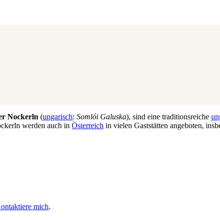
er Nockerln
(
ungarisch
:
Somlói Galuska
), sind eine traditionsreiche
un
ckerln werden auch in
Österreich
in vielen Gaststätten angeboten, ins
ontaktiere mich
.