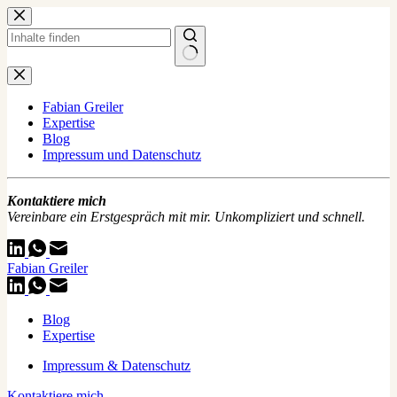
Zum
Inhalt
springen
Keine
Ergebnisse
Fabian Greiler
Expertise
Blog
Impressum und Datenschutz
Kontaktiere mich
Vereinbare ein Erstgespräch mit mir. Unkompliziert und schnell.
Fabian Greiler
Blog
Expertise
Impressum & Datenschutz
Kontaktiere mich