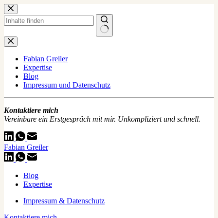
Zum
Inhalt
springen
Keine
Ergebnisse
Fabian Greiler
Expertise
Blog
Impressum und Datenschutz
Kontaktiere mich
Vereinbare ein Erstgespräch mit mir. Unkompliziert und schnell.
Fabian Greiler
Blog
Expertise
Impressum & Datenschutz
Kontaktiere mich