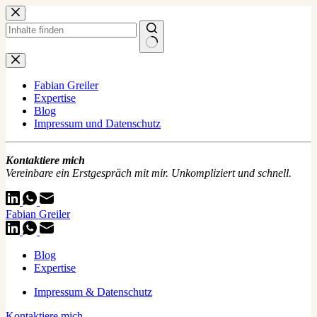
Zum
Inhalt
springen
Keine
Ergebnisse
Fabian Greiler
Expertise
Blog
Impressum und Datenschutz
Kontaktiere mich
Vereinbare ein Erstgespräch mit mir. Unkompliziert und schnell.
Fabian Greiler
Blog
Expertise
Impressum & Datenschutz
Kontaktiere mich