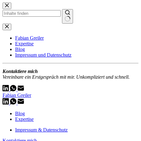
Zum
Inhalt
springen
Keine
Ergebnisse
Fabian Greiler
Expertise
Blog
Impressum und Datenschutz
Kontaktiere mich
Vereinbare ein Erstgespräch mit mir. Unkompliziert und schnell.
Fabian Greiler
Blog
Expertise
Impressum & Datenschutz
Kontaktiere mich