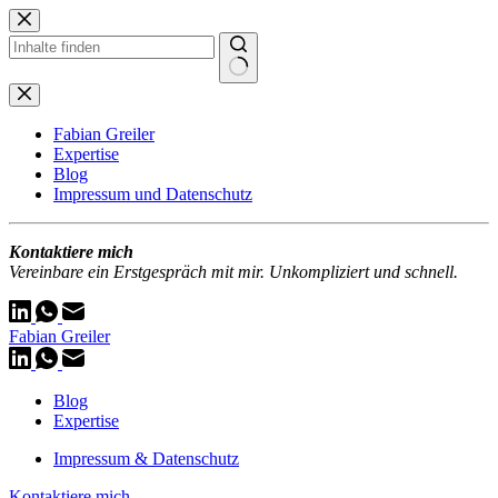
Zum
Inhalt
springen
Keine
Ergebnisse
Fabian Greiler
Expertise
Blog
Impressum und Datenschutz
Kontaktiere mich
Vereinbare ein Erstgespräch mit mir. Unkompliziert und schnell.
Fabian Greiler
Blog
Expertise
Impressum & Datenschutz
Kontaktiere mich