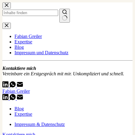
Zum
Inhalt
springen
Keine
Ergebnisse
Fabian Greiler
Expertise
Blog
Impressum und Datenschutz
Kontaktiere mich
Vereinbare ein Erstgespräch mit mir. Unkompliziert und schnell.
Fabian Greiler
Blog
Expertise
Impressum & Datenschutz
Kontaktiere mich