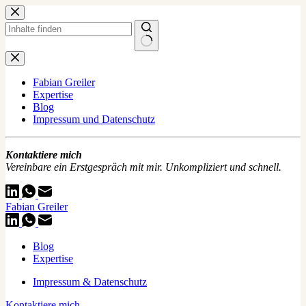
Zum
Inhalt
springen
Keine
Ergebnisse
Fabian Greiler
Expertise
Blog
Impressum und Datenschutz
Kontaktiere mich
Vereinbare ein Erstgespräch mit mir. Unkompliziert und schnell.
Fabian Greiler
Blog
Expertise
Impressum & Datenschutz
Kontaktiere mich